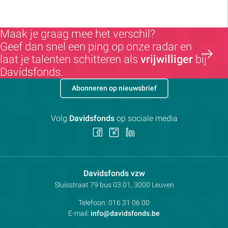
Maak je graag mee het verschil?
Geef dan snel een ping op onze radar en
laat je talenten schitteren als
vrijwilliger
bij
Davidsfonds.
Abonneren op nieuwsbrief
Volg
Davidsfonds
op sociale media
Volg
Volg
Volg
ons
ons
ons
op
op
op
Facebook
Instagram
LinkedIn
Contactpersoon:
Davidsfonds vzw
Adres:
Sluisstraat 79
bus 03.01, 3000
Leuven
Telefoon:
016 31 06 00
E-mail:
info@davidsfonds.be