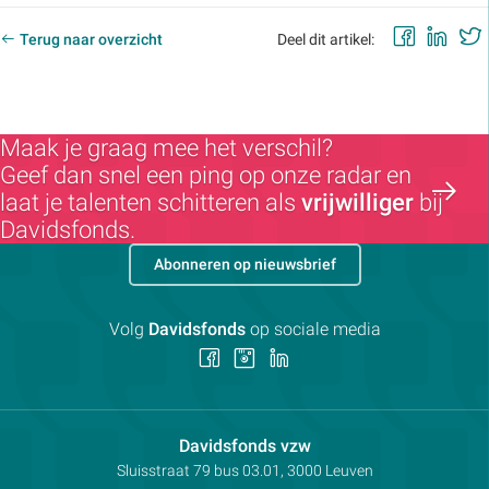
Faceb
Lin
Terug naar overzicht
Deel dit artikel:
Maak je graag mee het verschil?
Geef dan snel een ping op onze radar en
laat je talenten schitteren als
vrijwilliger
bij
Davidsfonds.
Abonneren op nieuwsbrief
Volg
Davidsfonds
op sociale media
Volg
Volg
Volg
ons
ons
ons
op
op
op
Facebook
Instagram
LinkedIn
Contactpersoon:
Davidsfonds vzw
Adres:
Sluisstraat 79
bus 03.01, 3000
Leuven