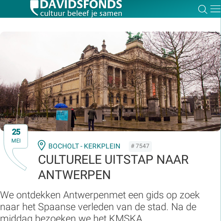
Zoe
Dir
Zoek:
Zoeken
25
MEI
BOCHOLT - KERKPLEIN
# 7547
CULTURELE UITSTAP NAAR
ANTWERPEN
We ontdekken Antwerpenmet een gids op zoek
naar het Spaanse verleden van de stad. Na de
middag bezoeken we het KMSKA.