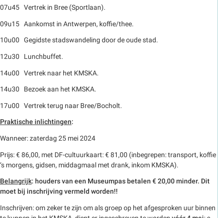
07u45 Vertrek in Bree (Sportlaan).
09u15 Aankomst in Antwerpen, koffie/thee.
10u00 Gegidste stadswandeling door de oude stad.
12u30 Lunchbuffet.
14u00 Vertrek naar het KMSKA.
14u30 Bezoek aan het KMSKA.
17u00 Vertrek terug naar Bree/Bocholt.
Praktische inlichtingen
:
Wanneer: zaterdag 25 mei 2024
Prijs: € 86,00, met DF-cultuurkaart: € 81,00 (inbegrepen: transport, koffie
‘s morgens, gidsen, middagmaal met drank, inkom KMSKA).
Belangrijk
: houders van een Museumpas betalen € 20,00 minder. Dit
moet bij inschrijving vermeld worden!!
Inschrijven: om zeker te zijn om als groep op het afgesproken uur binnen
te kunnen in het KMSKA, dient er ingeschreven te worden
vóór 4 mei
: e-