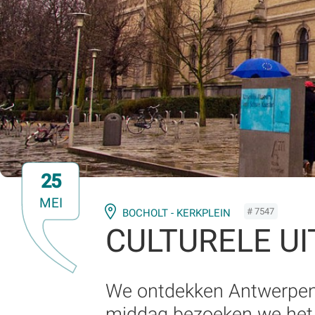
25
MEI
# 7547
BOCHOLT - KERKPLEIN
CULTURELE U
We ontdekken Antwerpenm
middag bezoeken we he