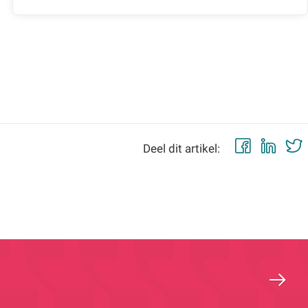
Faceb
Lin
Deel dit artikel: