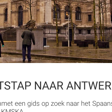
ITSTAP NAAR ANTWE
et een gids op zoek naar het Spaans
t KMSKA.