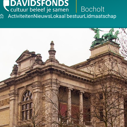
Bocholt
Activiteiten
Nieuws
Lokaal bestuur
Lidmaatschap