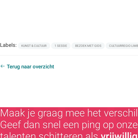
Labels:
KUNST & CULTUUR
1 SESSIE
BEZOEK MET GIDS
CULTUURREGIO LIM
Terug naar overzicht
Maak je graag mee het verschil
Geef dan snel een ping op onze 
talenten schitteren als
vrijwilli