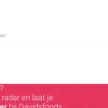
BURG
?
radar en laat je
ger
bij Davidsfonds.